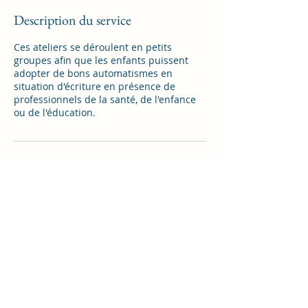
n
é
Description du service
Ces ateliers se déroulent en petits
groupes afin que les enfants puissent
adopter de bons automatismes en
situation d'écriture en présence de
professionnels de la santé, de l'enfance
ou de l'éducation.
Coordonnées
Le Moulin de Dannemarie, 13 Rue de la
Mairie, Dannemarie, France