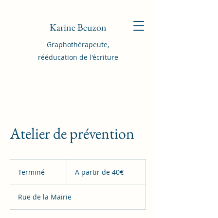
Karine Beuzon
Graphothérapeute,
rééducation de l'écriture
Atelier de prévention
A
partir
Terminé
T
A partir de 40€
de
40€
e
r
Rue de la Mairie
m
i